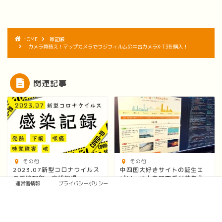
HOME
雑記帳
カメラ買替え！マップカメラでフジフィルムの中古カメラX-T3を購入！
関連記事
その他
その他
2023.07新型コロナウイルス
中四国大好きサイトの誕生エ
の感染記録・病状経過
ピソード｜中四国愛が芽生え
運営者情報
プライバシーポリシー
たきっかけ
2023年8月3日
2023年5月18日