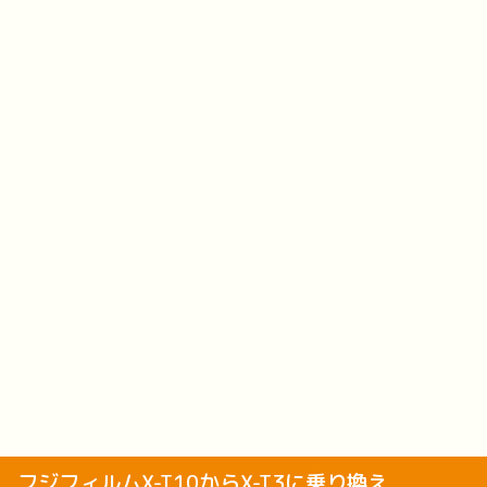
フジフィルムX-T10からX-T3に乗り換え