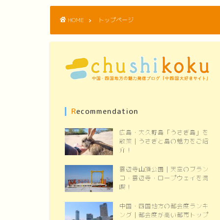
HOME
トップページ
Recommendation
広島・大久野島「うさぎ島」を
散策｜うさぎと島の魅力をご紹
介！
雲辺寺山頂公園｜天空のブラン
コ・雲辺寺・ロープウェイを満
喫！
中国・四国地方の都会度ランキ
ング｜都会度が高い都市トップ