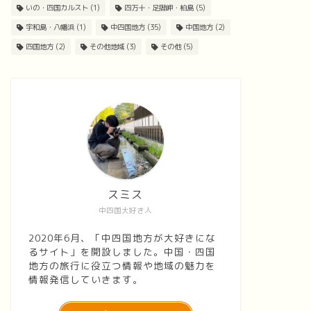
いの・四国カルスト
(1)
四万十・足摺岬・柏島
(5)
宇和島・八幡浜
(1)
中四国地方
(35)
中国地方
(2)
四国地方
(2)
その他地域
(3)
その他
(5)
スミス
中四国大好き人
2020年6月、「中四国地方が大好きにな
るサイト」を開設しました。中国・四国
地方の旅行に役立つ情報や地域の魅力を
情報発信していきます。