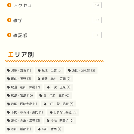
アクセス
14
雑学
27
雑記帳
7
エリア別
鳥取・倉吉
(1)
松江・出雲
(5)
浜田・津和野
(2)
岡山・玉野
(3)
倉敷・総社・笠岡
(2)
尾道・福山・世羅
(7)
三次・庄原
(1)
広島・宮島
(16)
呉・竹原・三原
(6)
岩国・周防大島
(1)
山口・萩・防府
(3)
下関・秋吉台・長門
(1)
しまなみ海道
(3)
高松・丸亀・三豊
(3)
今治・新居浜
(2)
松山・砥部
(1)
高知・香南
(4)