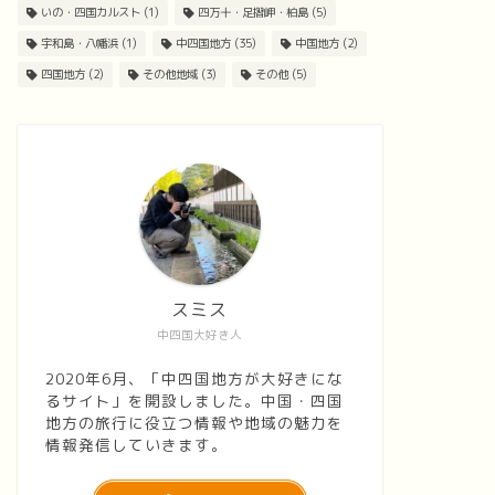
いの・四国カルスト
(1)
四万十・足摺岬・柏島
(5)
宇和島・八幡浜
(1)
中四国地方
(35)
中国地方
(2)
四国地方
(2)
その他地域
(3)
その他
(5)
スミス
中四国大好き人
2020年6月、「中四国地方が大好きにな
るサイト」を開設しました。中国・四国
地方の旅行に役立つ情報や地域の魅力を
情報発信していきます。