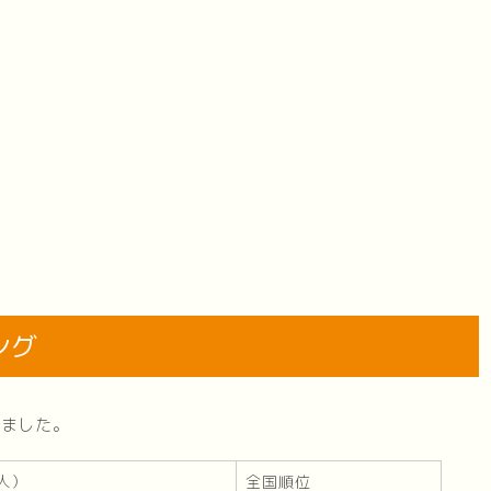
ング
しました。
人）
全国順位