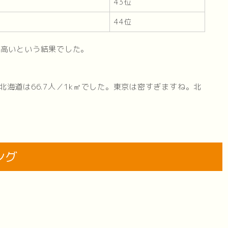
43位
44位
に高いという結果でした。
の北海道は66.7人／1k㎡でした。東京は密すぎますね。北
ング