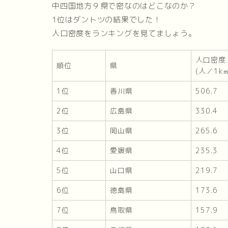
中四国地方９県で密なのはどこなのか？
1位はダントツの結果でした！
人口密度をランキングを見てましょう。
人口密度
順位
県
(人／1k
1位
香川県
506.7
2位
広島県
330.4
3位
岡山県
265.6
4位
愛媛県
235.3
5位
山口県
219.7
6位
徳島県
173.6
7位
鳥取県
157.9