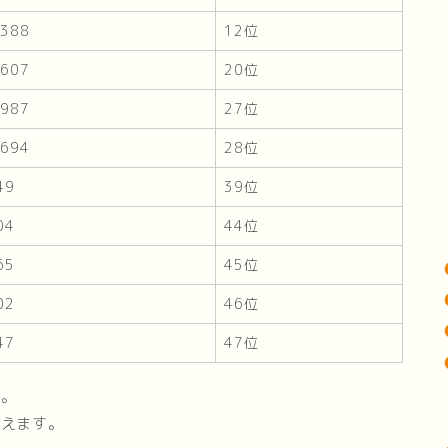
,388
12位
,607
20位
,987
27位
,694
28位
49
39位
04
44位
65
45位
02
46位
47
47位
た。
いえます。