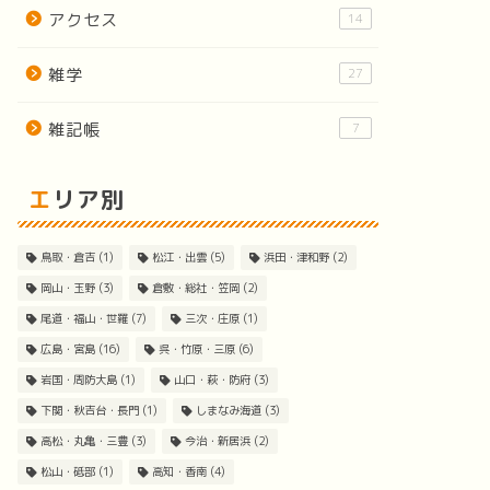
アクセス
14
雑学
27
雑記帳
7
エリア別
鳥取・倉吉
(1)
松江・出雲
(5)
浜田・津和野
(2)
岡山・玉野
(3)
倉敷・総社・笠岡
(2)
尾道・福山・世羅
(7)
三次・庄原
(1)
広島・宮島
(16)
呉・竹原・三原
(6)
岩国・周防大島
(1)
山口・萩・防府
(3)
下関・秋吉台・長門
(1)
しまなみ海道
(3)
高松・丸亀・三豊
(3)
今治・新居浜
(2)
松山・砥部
(1)
高知・香南
(4)