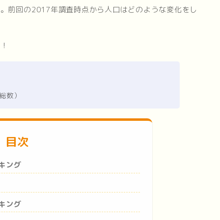
。前回の2017年調査時点から人口はどのような変化をし
う！
総数）
目次
キング
キング