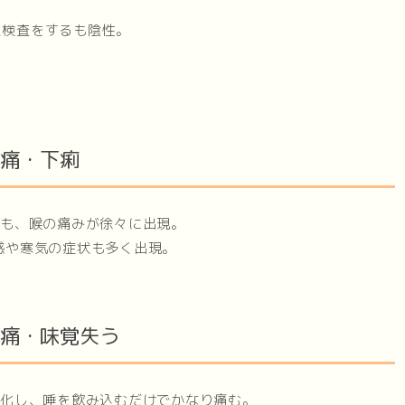
原検査をするも陰性。
喉痛・下痢
着くも、喉の痛みが徐々に出現。
怠感や寒気の症状も多く出現。
喉痛・味覚失う
り悪化し、唾を飲み込むだけでかなり痛む。