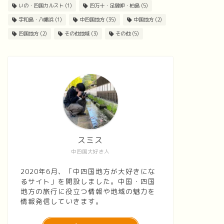
いの・四国カルスト
(1)
四万十・足摺岬・柏島
(5)
宇和島・八幡浜
(1)
中四国地方
(35)
中国地方
(2)
四国地方
(2)
その他地域
(3)
その他
(5)
スミス
中四国大好き人
2020年6月、「中四国地方が大好きにな
るサイト」を開設しました。中国・四国
地方の旅行に役立つ情報や地域の魅力を
情報発信していきます。