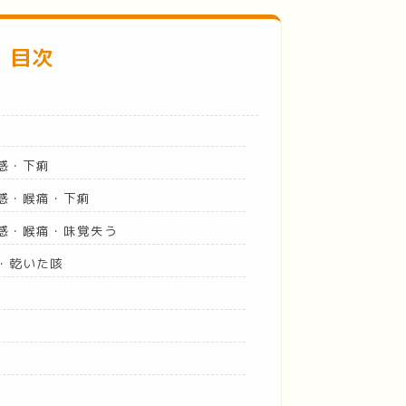
目次
感・下痢
怠感・喉痛・下痢
怠感・喉痛・味覚失う
・乾いた咳