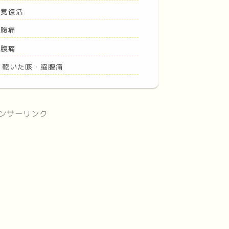
味覚復活
脇腹痛
脇腹痛
｜乾いた咳・脇腹痛
ンサーリンク