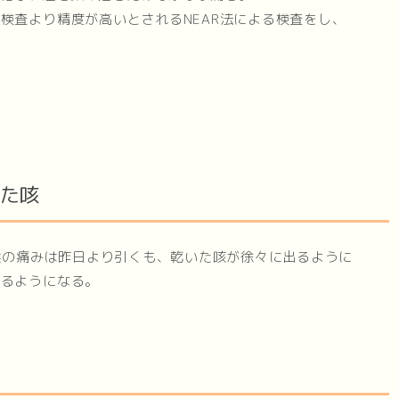
検査より精度が高いとされるNEAR法による検査をし、
。
いた咳
。喉の痛みは昨日より引くも、乾いた咳が徐々に出るように
きるようになる。