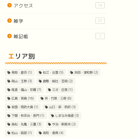
アクセス
14
雑学
27
雑記帳
7
エリア別
鳥取・倉吉
(1)
松江・出雲
(5)
浜田・津和野
(2)
岡山・玉野
(3)
倉敷・総社・笠岡
(2)
尾道・福山・世羅
(7)
三次・庄原
(1)
広島・宮島
(16)
呉・竹原・三原
(6)
岩国・周防大島
(1)
山口・萩・防府
(3)
下関・秋吉台・長門
(1)
しまなみ海道
(3)
高松・丸亀・三豊
(3)
今治・新居浜
(2)
松山・砥部
(1)
高知・香南
(4)