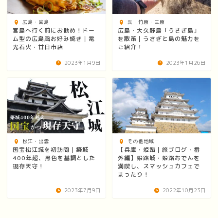
広島・宮島
呉・竹原・三原
宮島へ行く前にお勧め！ドー
広島・大久野島「うさぎ島」
ム型の広島風お好み焼き｜電
を散策｜うさぎと島の魅力を
光石火・廿日市店
ご紹介！
2023年1月9日
2023年1月26日
松江・出雲
その他地域
国宝松江城を初訪問｜築城
【兵庫・姫路｜旅ブログ・番
400年超、黒色を基調とした
外編】姫路城・姫路おでんを
現存天守！
満喫し、スマッシュカフェで
まったり！
2023年7月9日
2022年10月23日