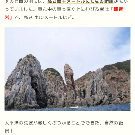
すると目の前には、
高さ数十メートルにもなる断崖
が広が
っていました。真ん中の真っ直ぐ上に伸びる岩は
「観音
岩」
で、高さは30メートルほど。
太平洋の荒波が激しくぶつかることでできた、自然の絶
景！