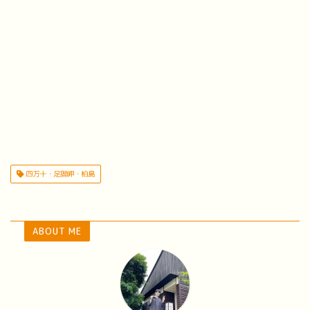
四万十・足摺岬・柏島
ABOUT ME