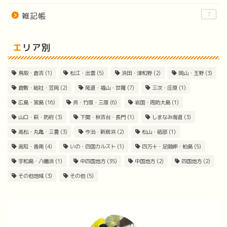
7
雑記帳
エリア別
鳥取・倉吉
(1)
松江・出雲
(5)
浜田・津和野
(2)
岡山・玉野
(3)
倉敷・総社・笠岡
(2)
尾道・福山・世羅
(7)
三次・庄原
(1)
広島・宮島
(16)
呉・竹原・三原
(6)
岩国・周防大島
(1)
山口・萩・防府
(3)
下関・秋吉台・長門
(1)
しまなみ海道
(3)
高松・丸亀・三豊
(3)
今治・新居浜
(2)
松山・砥部
(1)
高知・香南
(4)
いの・四国カルスト
(1)
四万十・足摺岬・柏島
(5)
宇和島・八幡浜
(1)
中四国地方
(35)
中国地方
(2)
四国地方
(2)
その他地域
(3)
その他
(5)