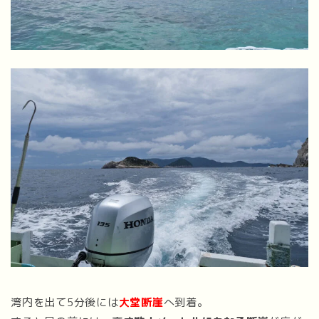
湾内を出て5分後には
大堂断崖
へ到着。