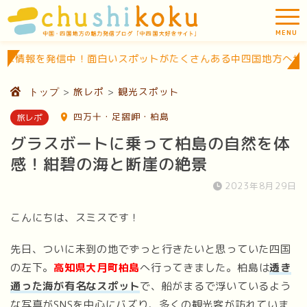
白いスポットがたくさんある中四国地方へぜひお越しください！
>
旅レポ
>
観光スポット
トップ
四万十・足摺岬・柏島
旅レポ
グラスボートに乗って柏島の自然を体
感！紺碧の海と断崖の絶景
2023年8月29日
こんにちは、スミスです！
先日、ついに未到の地でずっと行きたいと思っていた四国
の左下。
高知県大月町柏島
へ行ってきました。柏島は
透き
通った海が有名なスポット
で、船がまるで浮いているよう
な写真がSNSを中心にバズり、多くの観光客が訪れていま