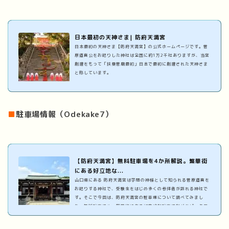
日本最初の天神さま| 防府天満宮
日本最初の天神さま【防府天満宮】の公式ホームページです。菅
原道真公をお祀りした神社は全国に約1万2千社ありますが、当宮
創建をもって「扶桑菅廟最初」日本で最初に創建された天神さま
と称しています。
■
駐車場情報（Odekake7）
【防府天満宮】無料駐車場を4か所解説。繁華街
にある好立地な...
山口県にある 防府天満宮は学問の神様として知られる菅原道真を
お祀りする神社で、受験生をはじめ多くの参拝者が訪れる神社で
す。そこで今回は、防府天満宮の駐車場について調べてみまし
た。無料駐車場や、繁華街にある好立地な駐車場などをピックア
ップしています。