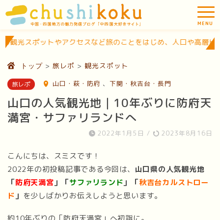
スなど旅のことをはじめ、人口や高層ビルなどの豆知識的な情報を
>
旅レポ
>
観光スポット
トップ
山口・萩・防府
、
下関・秋吉台・長門
旅レポ
山口の人気観光地｜10年ぶりに防府天
満宮・サファリランドへ
2022年1月5日
/
2023年8月16日
こんにちは、スミスです！
2022年の初投稿記事である今回は、
山口県の人気観光地
「
防府天満宮
」「
サファリランド
」「
秋吉台カルストロー
ド
」
を少しばかりお伝えしようと思います。
約10年ぶりの「防府天満宮」へ初詣に。