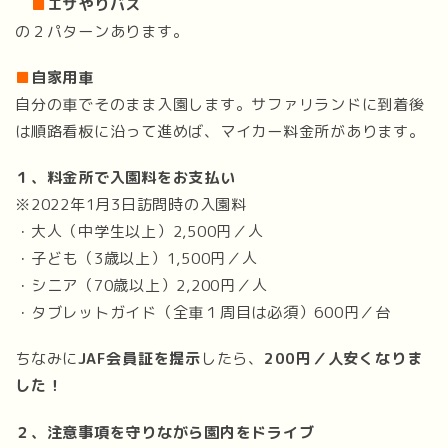
■
エサやりバス
の２パターンあります。
■
自家用車
自分の車でそのまま入園します。サファリランドに到着後
は順路看板に沿って進めば、マイカー料金所があります。
１、料金所で入園料をお支払い
※2022年1月3日訪問時の入園料
・大人（中学生以上）2,500円／人
・子ども（3歳以上）1,500円／人
・シニア（70歳以上）2,200円／人
・タブレットガイド（全車１周目は必須）600円／台
ちなみに
JAF会員証を提示
したら、
200円／人安くなりま
した！
２、注意事項を守りながら園内をドライブ