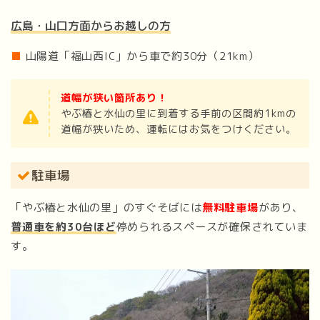
広島・山口方面からお越しの方
■
山陽道「福山西IC」から車で約30分（21km）
道幅が狭い箇所あり！
やぶ椿と水仙の里に到着する手前の区間約1kmの
道幅が狭いため、運転にはお気をつけください。
駐車場
「やぶ椿と水仙の里」のすぐそばには
無料駐車場
があり、
普通車を約30台ほど
停められるスペースが確保されていま
す。