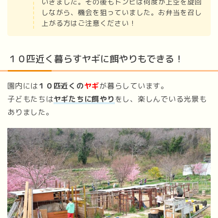
いきました。その後もトンビは何度か上空を旋回
しながら、機会を狙っていました。お弁当を召し
上がる方はご注意ください！
１０匹近く暮らすヤギに餌やりもできる！
園内には
１０匹近くの
ヤギ
が暮らしています。
子どもたちは
ヤギたちに餌やり
をし、楽しんでいる光景も
ありました。