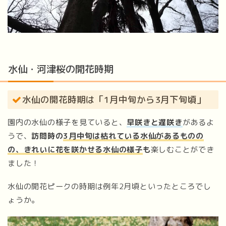
水仙・河津桜の開花時期
水仙の開花時期は「1月中旬から3月下旬頃」
園内の水仙の様子を見ていると、
早咲きと遅咲き
があるよ
うで、
訪問時の
3月中旬は枯れている水仙があるものの
の、きれいに花を咲かせる水仙の様子
も
楽しむことができ
ました！
水仙の開花ピークの時期は例年2月頃といったところでし
ょうか。