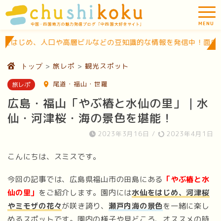
ビルなどの豆知識的な情報を発信中！面白いスポットがたくさんあ
>
旅レポ
>
観光スポット
トップ
尾道・福山・世羅
旅レポ
広島・福山「やぶ椿と水仙の里」｜水
仙・河津桜・海の景色を堪能！
2023年3月16日
/
2023年4月1日
こんにちは、スミスです。
今回の記事では、広島県福山市の田島にある
「やぶ椿と水
仙の里」
をご紹介します。園内には
水仙をはじめ、河津桜
やミモザの花々
が咲き誇り、
瀬戸内海の景色
を一緒に楽し
めるスポットです。園内の様子や見どころ、オススメの時