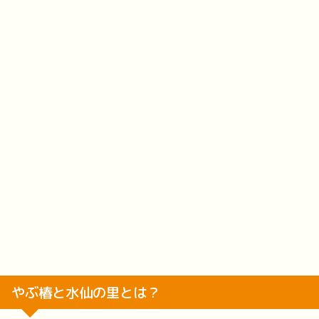
やぶ椿と水仙の里とは？