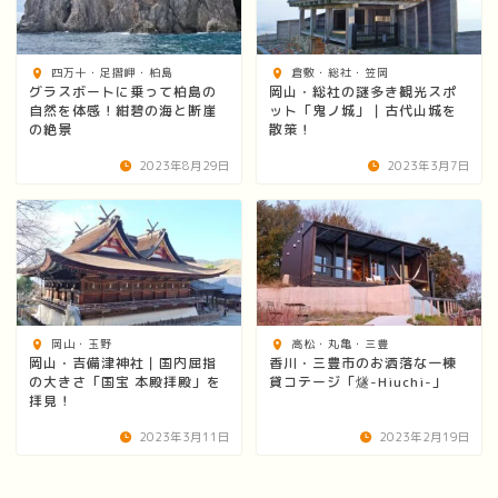
四万十・足摺岬・柏島
倉敷・総社・笠岡
グラスボートに乗って柏島の
岡山・総社の謎多き観光スポ
自然を体感！紺碧の海と断崖
ット「鬼ノ城」｜古代山城を
の絶景
散策！
2023年8月29日
2023年3月7日
岡山・玉野
高松・丸亀・三豊
岡山・吉備津神社｜国内屈指
香川・三豊市のお洒落な一棟
の大きさ「国宝 本殿拝殿」を
貸コテージ「燧-Hiuchi-」
拝見！
2023年3月11日
2023年2月19日