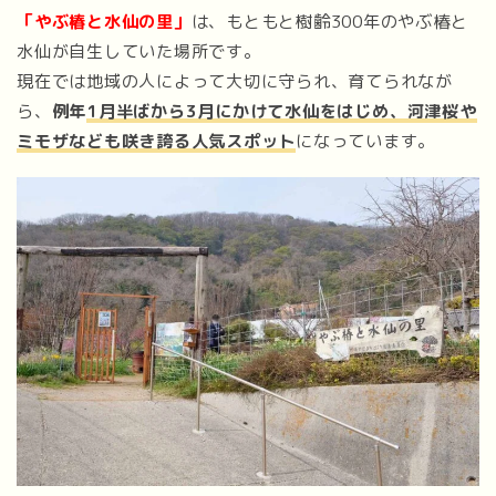
「やぶ椿と水仙の里」
は、もともと樹齢300年のやぶ椿と
水仙が自生していた場所です。
現在では地域の人によって大切に守られ、育てられなが
ら、
例年
1月半ばから3月にかけて水仙をはじめ、河津桜や
ミモザなども咲き誇る人気スポット
になっています。